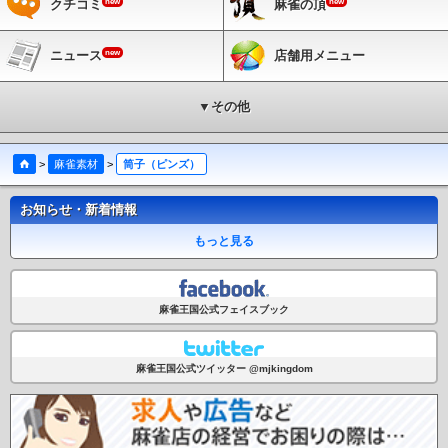
new
new
クチコミ
麻雀の頂
new
ニュース
店舗用メニュー
▼その他
>
麻雀素材
>
筒子（ピンズ）
お知らせ・新着情報
もっと見る
麻雀王国公式フェイスブック
麻雀王国公式ツイッター @mjkingdom