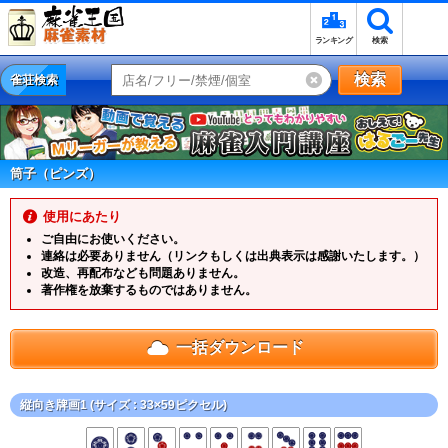
ランキング
検索
検索
雀荘検索
筒子（ピンズ）
使用にあたり
ご自由にお使いください。
連絡は必要ありません（リンクもしくは出典表示は感謝いたします。）
改造、再配布なども問題ありません。
著作権を放棄するものではありません。
一括ダウンロード
縦向き牌画1 (サイズ : 33×59ピクセル)