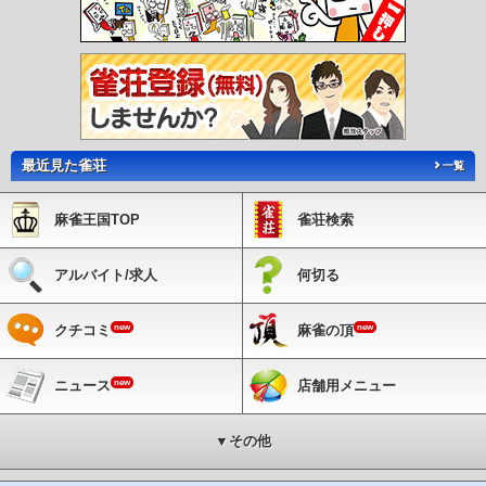
最近見た雀荘
一覧
麻雀王国TOP
雀荘検索
アルバイト/求人
何切る
new
new
クチコミ
麻雀の頂
new
ニュース
店舗用メニュー
▼その他