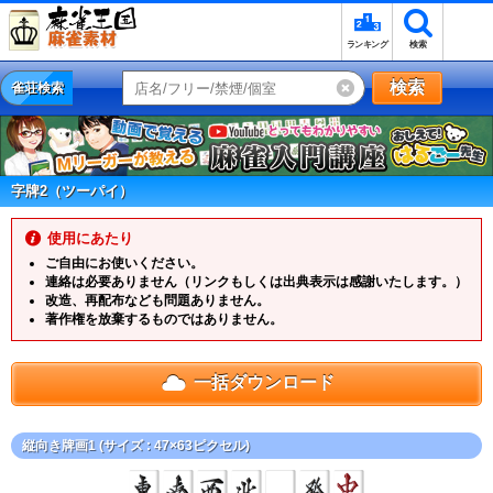
ランキング
検索
検索
雀荘検索
字牌2（ツーパイ）
使用にあたり
ご自由にお使いください。
連絡は必要ありません（リンクもしくは出典表示は感謝いたします。）
改造、再配布なども問題ありません。
著作権を放棄するものではありません。
一括ダウンロード
縦向き牌画1 (サイズ : 47×63ピクセル)