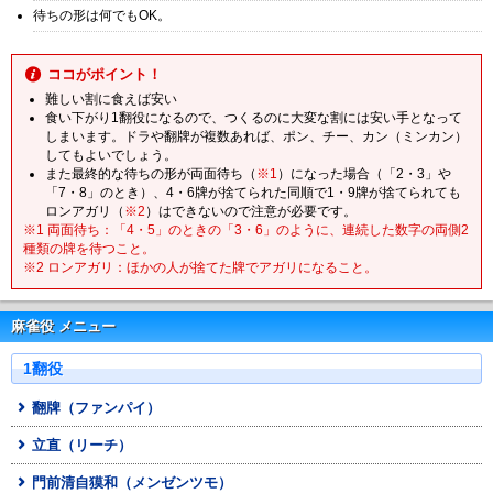
待ちの形は何でもOK。
ココがポイント！
難しい割に食えば安い
食い下がり1翻役になるので、つくるのに大変な割には安い手となって
しまいます。ドラや翻牌が複数あれば、ポン、チー、カン（ミンカン）
してもよいでしょう。
また最終的な待ちの形が両面待ち（
※1
）になった場合（「2・3」や
「7・8」のとき）、4・6牌が捨てられた同順で1・9牌が捨てられても
ロンアガリ（
※2
）はできないので注意が必要です。
※1 両面待ち：「4・5」のときの「3・6」のように、連続した数字の両側2
種類の牌を待つこと。
※2 ロンアガリ：ほかの人が捨てた牌でアガリになること。
麻雀役 メニュー
1翻役
翻牌（ファンパイ）
立直（リーチ）
門前清自獏和（メンゼンツモ）