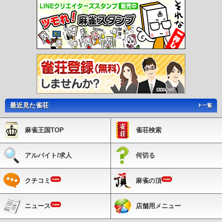
最近見た雀荘
一覧
麻雀王国TOP
雀荘検索
アルバイト/求人
何切る
new
new
クチコミ
麻雀の頂
new
ニュース
店舗用メニュー