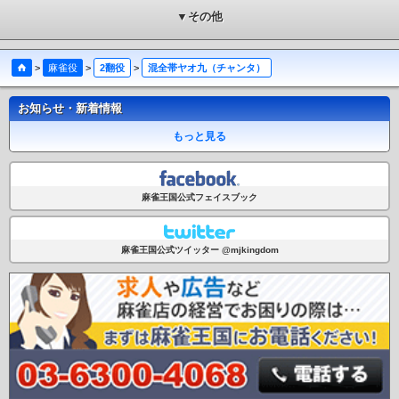
▼その他
>
麻雀役
>
2翻役
>
混全帯ヤオ九（チャンタ）
お知らせ・新着情報
もっと見る
麻雀王国公式フェイスブック
麻雀王国公式ツイッター @mjkingdom