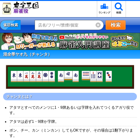
ランキング
検索
検索
雀荘検索
混全帯ヤオ九（チャンタ）
チャンタとは？
アタマとすべてのメンツに1・9牌あるいは字牌を入れてつくるアガリ役で
す。
アタマは必ず1・9牌か字牌。
ポン、チー、カン（ミンカン）してもOKですが、その場合は1翻下がりま
す。